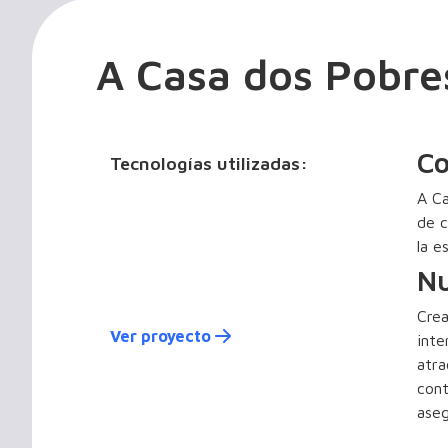
A Casa dos Pobre
Co
Tecnologías utilizadas:
A Ca
de c
la e
Nu
Crea
Ver proyecto
inte
atra
cont
aseg