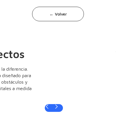
← Volver
ectos
la diferencia.
á diseñado para
r obstáculos y
itales a medida