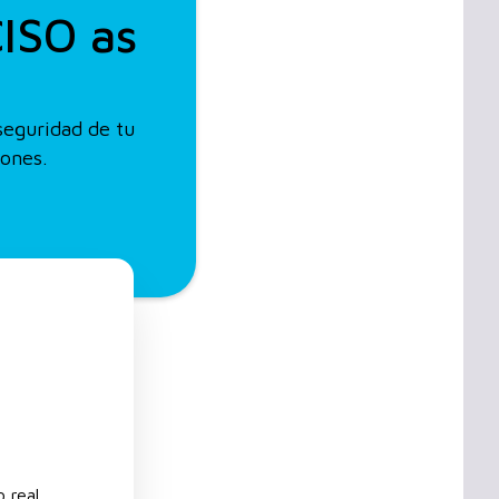
CISO as
seguridad de tu
iones.
 real