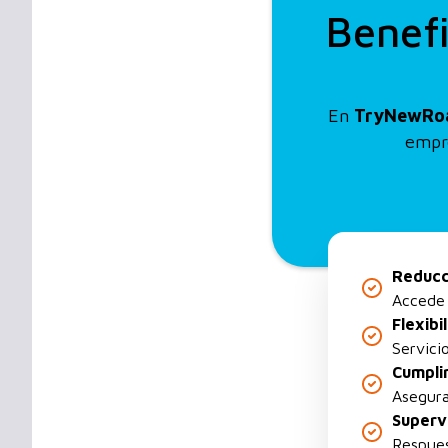
Benefi
En
TryNewRo
empre
Reducc
Accede 
Flexibi
Servici
Cumpli
Asegura
Supervi
Respues